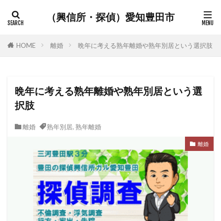
（興信所・探偵）愛知豊田市
HOME
離婚
晩年に考える熟年離婚や熟年別居という選択肢
晩年に考える熟年離婚や熟年別居という選
択肢
離婚
熟年別居
,
熟年離婚
離婚