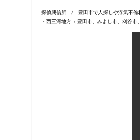
探偵興信所 / 豊田市で人探しや浮気不
・西三河地方（ 豊田市、みよし市、刈谷市